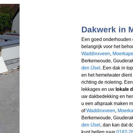
Dakwerk in 
Een goed onderhouden d
belangrijk voor het beh
Waddinxveen
,
Moerkape
Berkenwoude, Goudera
den IJsel
. Een dak in to
en het hemelwater dien
richting de riolering. E
lekkages en uw
lokale 
uw dakbedekking en heme
u een afspraak maken me
of
Waddinxveen
,
Moerka
Berkenwoude, Goudera
den IJsel
, dan kan dat d
kunt bellen naar
0182-7