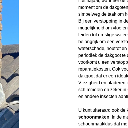
Het najaar, wanneer de b
moment om de dakgoten 
simpelweg de taak om het
Bij een verstopping in d
mogelijkheid om vloeiend
leiden tot ernstige wat
belangrijk om een versto
waterschade, houtrot en 
periodiek de dakgoot te 
voorkomt u een verstopp
reparatiekosten. Ook v
dakgoot dat er een ideal
Viezigheid en bladeren 
schimmelen en zeker in 
en andere insecten aant
U kunt uiteraard ook de
schoonmaken
. In de m
schoonmaakklus dat met 