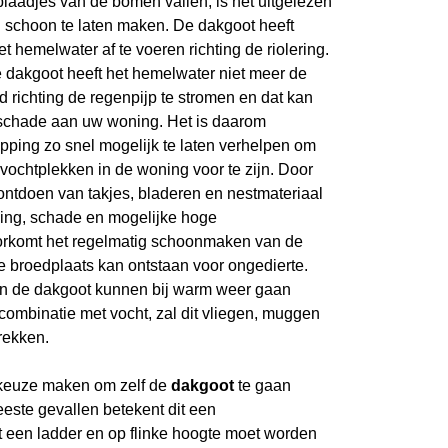
laadjes van de bomen vallen, is het uitgelezen
schoon te laten maken. De dakgoot heeft
 hemelwater af te voeren richting de riolering.
e dakgoot heeft het hemelwater niet meer de
 richting de regenpijp te stromen en dat kan
erschade aan uw woning. Het is daarom
pping zo snel mogelijk te laten verhelpen om
vochtplekken in de woning voor te zijn. Door
ontdoen van takjes, bladeren en nestmateriaal
ing, schade en mogelijke hoge
oorkomt het regelmatig schoonmaken van de
e broedplaats kan ontstaan voor ongedierte.
in de dakgoot kunnen bij warm weer gaan
combinatie met vocht, zal dit vliegen, muggen
rekken.
 keuze maken om zelf de
dakgoot
te gaan
eeste gevallen betekent dit een
een ladder en op flinke hoogte moet worden