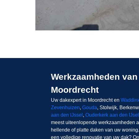
Werkzaamheden van 
Moordrecht
Uw dakexpert in Moordrecht en
Waddin
Zevenhuizen
,
Gouda
, Stolwijk, Berke
aan den IJssel
,
Ouderkerk aan den IJsel
meest uiteenlopende werkzaamheden a
hellende of platte daken van uw woning.
een volledige renovatie van uw dak? O