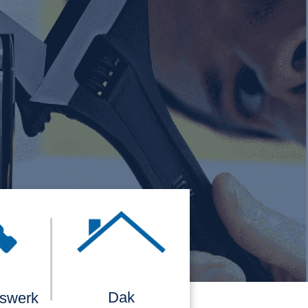
Dak
rswerk