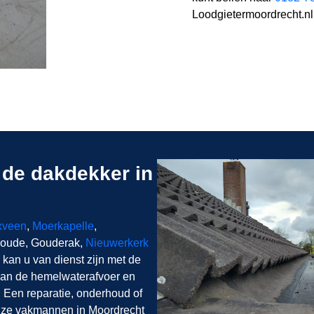
Loodgietermoordrecht.nl 
de dakdekker in
xveen
,
Moerkapelle
,
nwoude, Gouderak,
Nieuwerkerk
kan u van dienst zijn met de
an de hemelwaterafvoer en
 Een reparatie, onderhoud of
nze vakmannen in Moordrecht