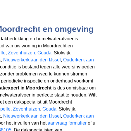
Moordrecht en omgeving
akbedekking en hemelwaterafvoer is
oud van uw woning in Moordrecht en
lle
,
Zevenhuizen
,
Gouda
, Stolwijk,
k,
Nieuwerkerk aan den IJssel
,
Ouderkerk aan
pconditie is bestand tegen alle weersinvloeden
t zonder problemen weg te kunnen stromen
en periodieke inspectie en onderhoud voorkomt
dakexpert in Moordrecht
is dus onmisbaar om
lwaterafvoer in perfecte staat te houden. Wilt
t een dakspecialist uit Moordrecht
pelle
,
Zevenhuizen
,
Gouda
, Stolwijk,
k,
Nieuwerkerk aan den IJssel
,
Ouderkerk aan
oor het invullen van het
aanvraag formulier
of u
88105
. De dakspecialisten van