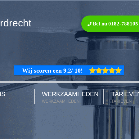
rdrecht
Bel nu 0182-788105
NS
WERKZAAMHEDEN
TARIEVE
WERKZAAMHEDEN
TARIEVEN