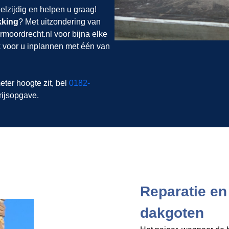
elzijdig en helpen u graag!
kking
? Met uitzondering van
moordrecht.nl voor bijna elke
 voor u inplannen met één van
eter hoogte zit, bel
0182-
rijsopgave.
Reparatie e
dakgoten