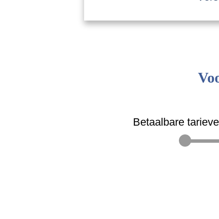
Voo
Betaalbare tariev