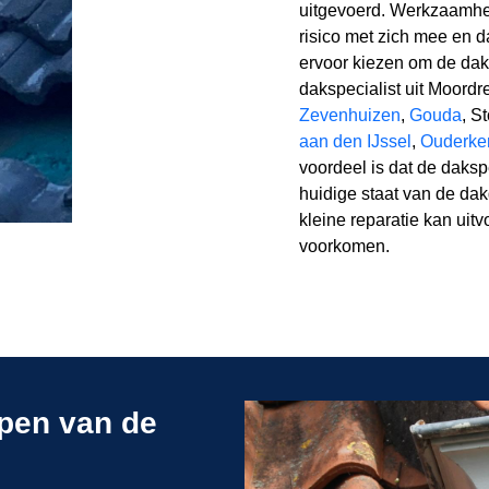
uitgevoerd. Werkzaamhe
risico met zich mee en 
ervoor kiezen om de dak
dakspecialist uit Moordr
Zevenhuizen
,
Gouda
, S
aan den IJssel
,
Ouderker
voordeel is dat de dakspe
huidige staat van de dak
kleine reparatie kan uit
voorkomen.
ppen van de