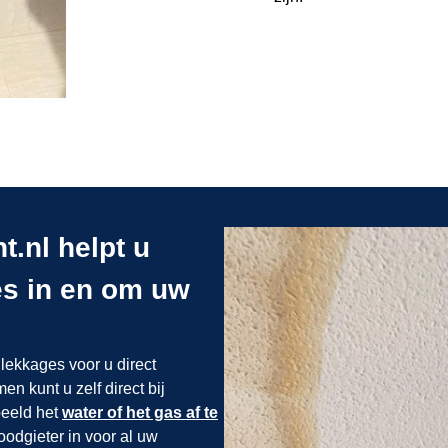
.nl helpt u
ges in en om uw
lekkages voor u direct
n kunt u zelf direct bij
beeld het
water of het gas af te
loodgieter in
voor al uw