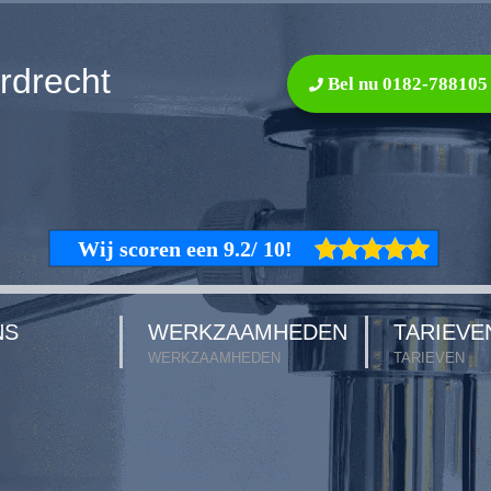
rdrecht
Bel nu 0182-788105
NS
WERKZAAMHEDEN
TARIEVE
WERKZAAMHEDEN
TARIEVEN