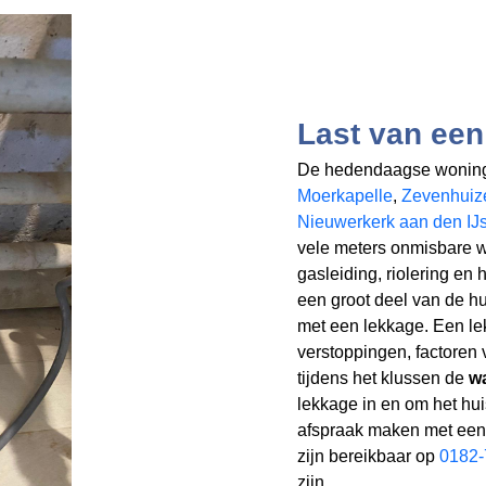
Last van een
De hedendaagse woning
Moerkapelle
,
Zevenhuiz
Nieuwerkerk aan den IJ
vele meters onmisbare wa
gasleiding, riolering en
een groot deel van de hu
met een lekkage. Een lek
verstoppingen, factoren 
tijdens het klussen de
wa
lekkage in en om het hu
afspraak maken met een 
zijn bereikbaar op
0182
zijn.