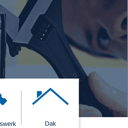
Dak
rswerk