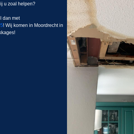
j u zoal helpen?
l dan met
05
! Wij komen in Moordrecht in
kkages!