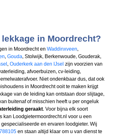
 lekkage in Moordrecht?
en in Moordrecht en
Waddinxveen
,
en
,
Gouda
, Stolwijk, Berkenwoude, Gouderak,
ssel
,
Ouderkerk aan den IJsel
zijn voorzien van
terleiding, afvoerbuizen, cv-leiding,
 hemelwaterafvoer. Niet ondenkbaar dus, dat ook
ishoudens in Moordrecht ooit te maken krijgt
kage van de leiding kan ontstaan door slijtage,
van buitenaf of misschien heeft u per ongeluk
terleiding geraakt
. Voor bijna elk soort
is kan Loodgietermoordrecht.nl voor u een
gespecialiseerde en ervaren loodgieter. Wij
-788105
en staan altijd klaar om u van dienst te